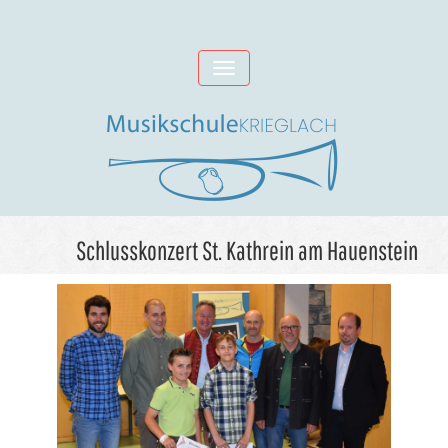
Skip
to
Toggle
content
navigation
Schlusskonzert St. Kathrein am Hauenstein