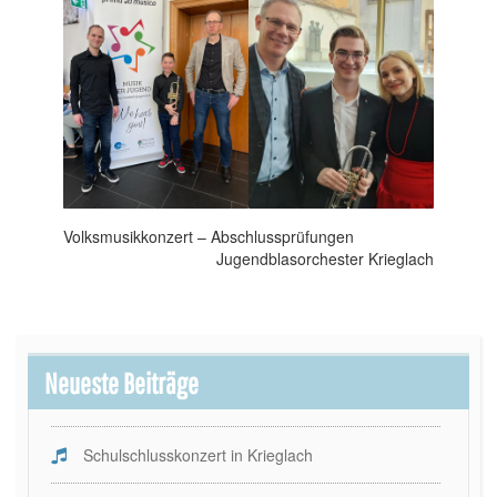
Beitragsnavigation
Volksmusikkonzert – Abschlussprüfungen
Jugendblasorchester Krieglach
Neueste Beiträge
Schulschlusskonzert in Krieglach