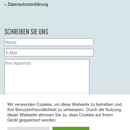
» Datenschutzerklärung
SCHREIBEN SIE UNS
Wir verwenden Cookies, um diese Webseite zu betreiben und
Bitte
ihre Benutzerfreundlichkeit zu verbessern. Durch die Nutzung
lassen
Bitte
Mit dem Absenden des Formulars stimme ich der
dieser Webseite stimmen Sie zu, dass Cookies auf Ihrem
Sie
lassen
Gerät gespeichert werden.
Verwendung meiner Daten im Sinne der
dieses
Sie
Datenschutzerklärung zu.
Feld
dieses