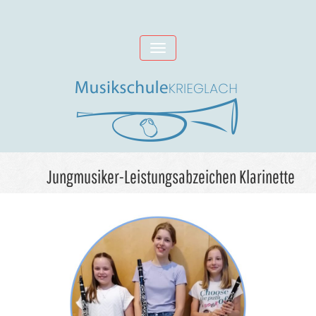
Skip
to
Toggle
content
navigation
Jungmusiker-Leistungsabzeichen Klarinette