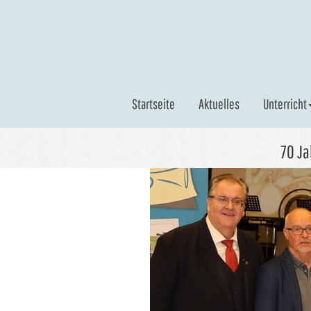
Skip
to
content
Startseite
Aktuelles
Unterricht
70 Ja