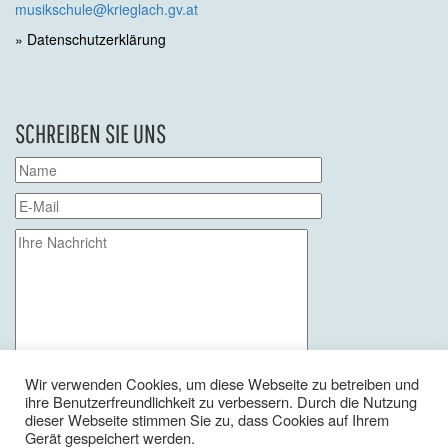
musikschule@krieglach.gv.at
» Datenschutzerklärung
SCHREIBEN SIE UNS
Wir verwenden Cookies, um diese Webseite zu betreiben und
Bitte
ihre Benutzerfreundlichkeit zu verbessern. Durch die Nutzung
lassen
Bitte
Mit dem Absenden des Formulars stimme ich der
dieser Webseite stimmen Sie zu, dass Cookies auf Ihrem
Sie
lassen
Gerät gespeichert werden.
Verwendung meiner Daten im Sinne der
dieses
Sie